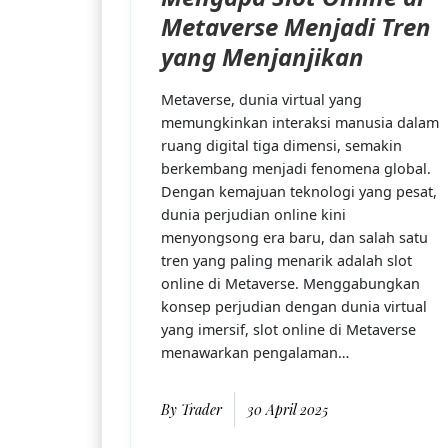
Metaverse Menjadi Tren
yang Menjanjikan
Metaverse, dunia virtual yang
memungkinkan interaksi manusia dalam
ruang digital tiga dimensi, semakin
berkembang menjadi fenomena global.
Dengan kemajuan teknologi yang pesat,
dunia perjudian online kini
menyongsong era baru, dan salah satu
tren yang paling menarik adalah slot
online di Metaverse. Menggabungkan
konsep perjudian dengan dunia virtual
yang imersif, slot online di Metaverse
menawarkan pengalaman…
By
Trader
30 April 2025