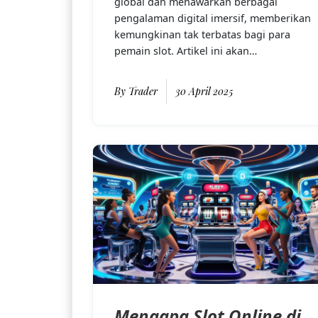
global dan menawarkan berbagai
pengalaman digital imersif, memberikan
kemungkinan tak terbatas bagi para
pemain slot. Artikel ini akan…
By
Trader
30 April 2025
Mengapa Slot Online di