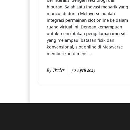
berinteraksi dengan teknologi dan
hiburan. Salah satu inovasi menarik yang
muncul di dunia Metaverse adalah
integrasi permainan slot online ke dalam
ruang virtual ini. Dengan kemampuan
untuk menciptakan pengalaman imersif
yang melampaui batasan fisik dan
konvensional, slot online di Metaverse
memberikan dimensi…
By
Trader
30 April 2025