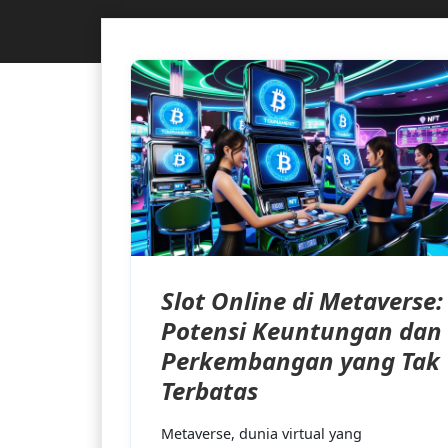
Slot Online di Metaverse:
Potensi Keuntungan dan
Perkembangan yang Tak
Terbatas
Metaverse, dunia virtual yang