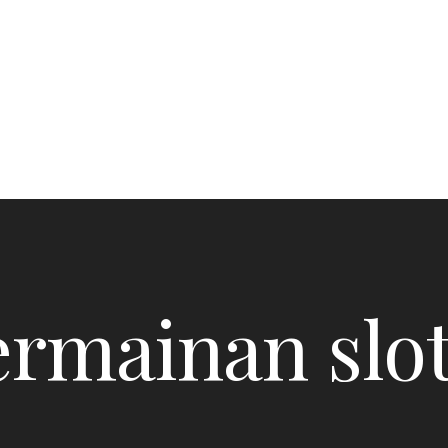
rmainan slot