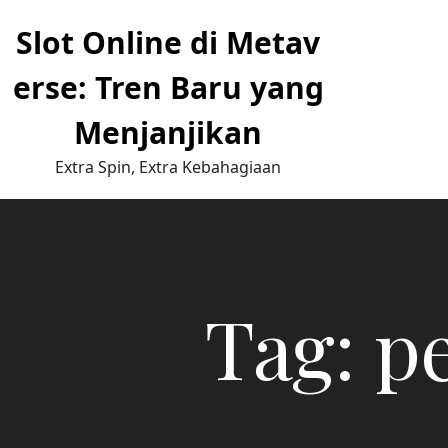
Skip
Slot Online di Metav
to
content
erse: Tren Baru yang
Menjanjikan
Extra Spin, Extra Kebahagiaan
Tag:
pe