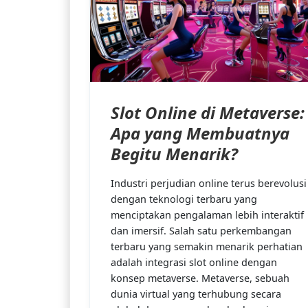
Slot Online di Metaverse:
Apa yang Membuatnya
Begitu Menarik?
Industri perjudian online terus berevolusi
dengan teknologi terbaru yang
menciptakan pengalaman lebih interaktif
dan imersif. Salah satu perkembangan
terbaru yang semakin menarik perhatian
adalah integrasi slot online dengan
konsep metaverse. Metaverse, sebuah
dunia virtual yang terhubung secara